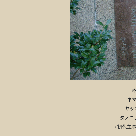
キ
ヤッ
タメニ
（初代主