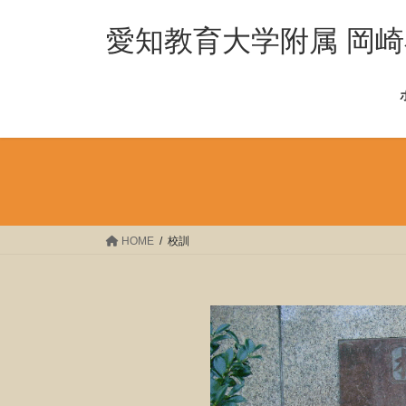
コ
ナ
ン
ビ
愛知教育大学附属 岡
テ
ゲ
ン
ー
ツ
シ
へ
ョ
ス
ン
キ
に
ッ
移
プ
動
HOME
校訓