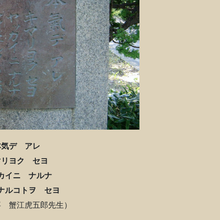
本気デ アレ
マリヨク セヨ
カイニ ナルナ
ナルコトヲ セヨ
事 蟹江虎五郎先生）