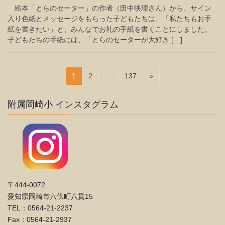
絵本「とらのセーター」の作者（田中映理さん）から、サイン
入り色紙とメッセージをもらった子どもたちは、「私たちもお手
紙を書きたい」と、みんなでお礼の手紙を書くことにしました。
子どもたちの手紙には、「とらのセーターが大好き […]
投
固
固
固
1
2
…
137
»
稿
定
定
定
ペ
ペ
ペ
の
附属岡崎小 インスタグラム
ー
ー
ー
ペ
ジ
ジ
ジ
ー
ジ
送
り
〒444-0072
愛知県岡崎市六供町八貫15
TEL：0564-21-2237
Fax：0564-21-2937