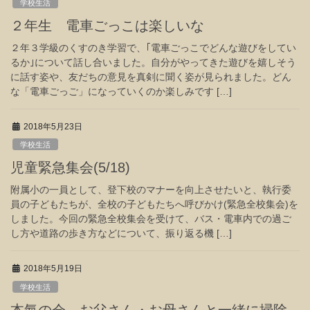
学校生活
２年生 電車ごっこは楽しいな
２年３学級のくすのき学習で、｢電車ごっこでどんな遊びをしてい
るか｣について話し合いました。自分がやってきた遊びを嬉しそう
に話す姿や、友だちの意見を真剣に聞く姿が見られました。どん
な「電車ごっご」になっていくのか楽しみです […]
2018年5月23日
学校生活
児童緊急集会(5/18)
附属小の一員として、登下校のマナーを向上させたいと、執行委
員の子どもたちが、全校の子どもたちへ呼びかけ(緊急全校集会)を
しました。今回の緊急全校集会を受けて、バス・電車内での過ご
し方や道路の歩き方などについて、振り返る機 […]
2018年5月19日
学校生活
本氣の会 お父さん・お母さんと一緒に掃除