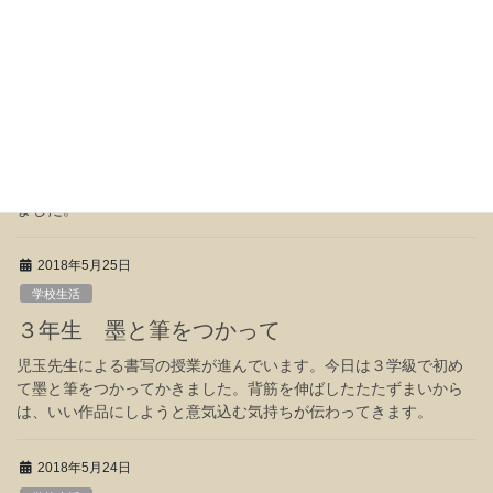
2018年5月28日
学校生活
４年生 教育実習生が来たよ
今日から、２週間の教育実習が始まりました。アリーナで実習は
じめの式を行ったあと、各学級で子どもたちと実習生との出会い
です。実習生の自己紹介を、笑顔で聞く子どもたちの姿が見られ
ました。
2018年5月25日
学校生活
３年生 墨と筆をつかって
児玉先生による書写の授業が進んでいます。今日は３学級で初め
て墨と筆をつかってかきました。背筋を伸ばしたたたずまいから
は、いい作品にしようと意気込む気持ちが伝わってきます。
2018年5月24日