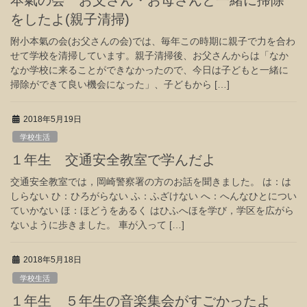
をしたよ(親子清掃)
附小本氣の会(お父さんの会)では、毎年この時期に親子で力を合わ
せて学校を清掃しています。親子清掃後、お父さんからは「なか
なか学校に来ることができなかったので、今日は子どもと一緒に
掃除ができて良い機会になった」、子どもから […]
2018年5月19日
学校生活
１年生 交通安全教室で学んだよ
交通安全教室では，岡崎警察署の方のお話を聞きました。 は：は
しらない ひ：ひろがらない ふ：ふざけない へ：へんなひとについ
ていかない ほ：ほどうをあるく はひふへほを学び，学区を広がら
ないように歩きました。 車が入って […]
2018年5月18日
学校生活
１年生 ５年生の音楽集会がすごかったよ