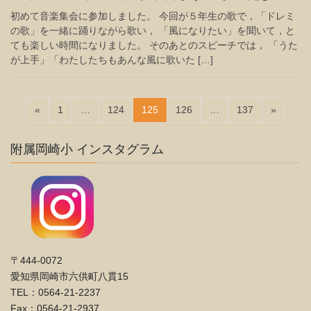
初めて音楽集会に参加しました。 今回が５年生の歌で，「ドレミ
の歌」を一緒に踊りながら歌い， 「風になりたい」を聞いて，と
ても楽しい時間になりました。 そのあとのスピーチでは， 「うた
が上手」「わたしたちもあんな風に歌いた […]
投
固
固
固
固
固
«
1
…
124
125
126
…
137
»
稿
定
定
定
定
定
ペ
ペ
ペ
ペ
ペ
の
附属岡崎小 インスタグラム
ー
ー
ー
ー
ー
ペ
ジ
ジ
ジ
ジ
ジ
ー
ジ
送
り
〒444-0072
愛知県岡崎市六供町八貫15
TEL：0564-21-2237
Fax：0564-21-2937