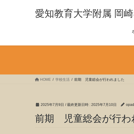
コ
ナ
ン
ビ
愛知教育大学附属 岡
テ
ゲ
ン
ー
ツ
シ
へ
ョ
ス
ン
キ
に
ッ
移
プ
動
HOME
学校生活
前期 児童総会が行われました
2025年7月9日
/ 最終更新日時 :
2025年7月10日
opa
前期 児童総会が行わ