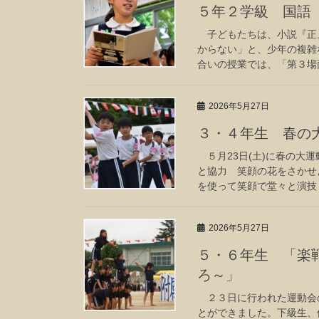
５年２学級 国語
子どもたちは、小説『正
からない」と、少年の複雑
合いの授業では、「第３場面
2026年5月27日
３・４年生 春の
５月23日(土)に春の大
と協力 笑顔の花をさかせ
を使って笑顔で堂々と演技し
2026年5月27日
５・６年生 「楽
ろ～」
２３日に行われた運動会の
とができました。下級生、