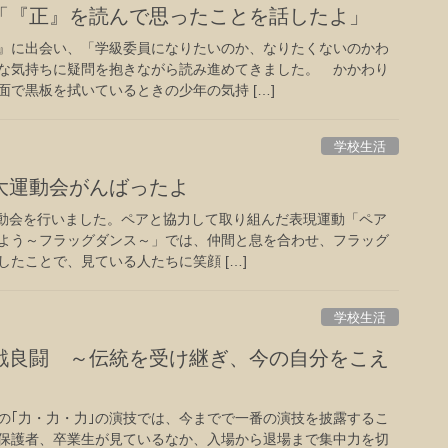
「『正』を読んで思ったことを話したよ」
』に出会い、「学級委員になりたいのか、なりたくないのかわ
な気持ちに疑問を抱きながら読み進めてきました。 かかわり
で黒板を拭いているときの少年の気持 […]
学校生活
大運動会がんばったよ
運動会を行いました。ペアと協力して取り組んだ表現運動「ペア
よう～フラッグダンス～」では、仲間と息を合わせ、フラッグ
たことで、見ている人たちに笑顔 […]
学校生活
戦良闘 ～伝統を受け継ぎ、今の自分をこえ
｢力・力・力｣の演技では、今までで一番の演技を披露するこ
保護者、卒業生が見ているなか、入場から退場まで集中力を切