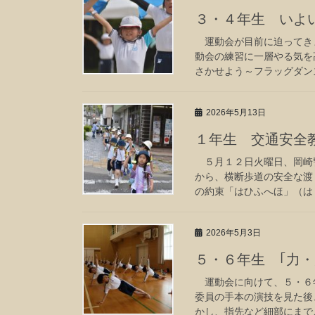
３・４年生 いよ
運動会が目前に迫ってき
動会の練習に一層やる気を
さかせよう～フラッグダンス
2026年5月13日
１年生 交通安全
５月１２日火曜日、岡崎
から、横断歩道の安全な渡
の約束「はひふへほ」（はし
2026年5月3日
５・６年生 ｢力
運動会に向けて、５・６年
委員の手本の演技を見た後
かし、指先など細部にまでこ