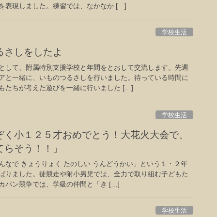
表現しました。練習では、なかなか […]
学校生活
るさしをしたよ
として、附属特別支援学校と年間をとおして交流します。先週
アと一緒に、いものつるさしを行いました。待っている時間に
たちが考えた遊びを一緒に行いました […]
学校生活
ぞく小１２５才おめでとう！大花火大会で、
てらそう！！」
なで きょうりょく たのしい うんどうかい」という１・２年
ばりました。徒競走や附小男児では、全力で取り組む子どもた
パン競争では、学級の仲間と「き […]
学校生活