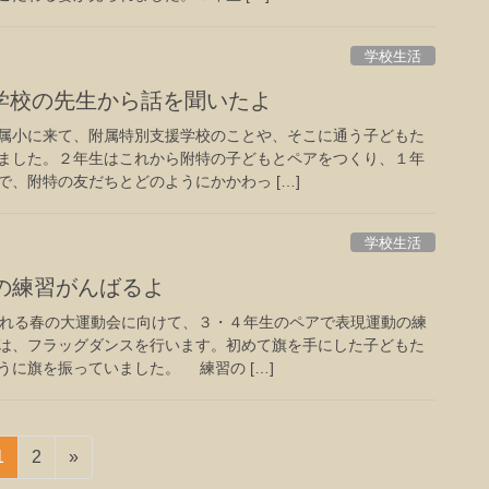
学校生活
学校の先生から話を聞いたよ
属小に来て、附属特別支援学校のことや、そこに通う子どもた
ました。２年生はこれから附特の子どもとペアをつくり、１年
、附特の友だちとどのようにかかわっ […]
学校生活
の練習がんばるよ
れる春の大運動会に向けて、３・４年生のペアで表現運動の練
は、フラッグダンスを行います。初めて旗を手にした子どもた
うに旗を振っていました。 練習の […]
固
固
1
2
»
定
定