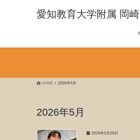
コ
ナ
ン
ビ
愛知教育大学附属 岡
テ
ゲ
ン
ー
ツ
シ
へ
ョ
ス
ン
キ
に
ッ
移
プ
動
HOME
2026年5月
2026年5月
2026年5月29日