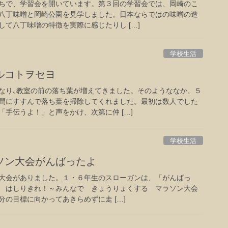
ちで、学習会を開いています。第３回の学習会では、岡崎のこ
八丁味噌と岡崎公園を見学しました。日本ならではの味噌の造
て八丁味噌の特徴を実際に感じたりし […]
学校生活
ルコトヲセヨ
り､教室の前の落ち葉が増えてきました。そのようななか、５
間にすすんで落ち葉を掃除してくれました。最初は数人でした
手伝うよ！」と声をかけ、次第に仲 […]
学校生活
ソン大会がんばったよ
ソン大会がありました。１・６年生のスローガンは、「がんばっ
 はしりきれ！～みんなで きょうりょくする マラソン大会
の目標に向かってあきらめずに走 […]