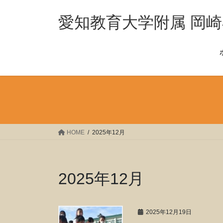
コ
ナ
ン
ビ
愛知教育大学附属 岡
テ
ゲ
ン
ー
ツ
シ
へ
ョ
ス
ン
キ
に
ッ
移
プ
動
HOME
2025年12月
2025年12月
2025年12月19日