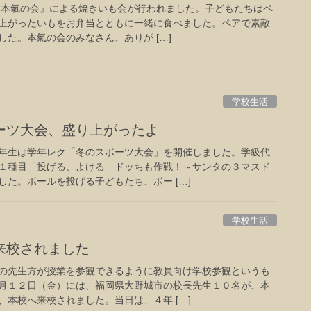
会『本氣の会』による焼きいも会が行われました。子どもたちはペ
上がったいもをお弁当とともに一緒に食べました。ペアで素敵
た。本氣の会のみなさん、ありが […]
学校生活
ーツ大会、盛り上がったよ
年生は学年レク「冬のスポーツ大会」を開催しました。学級代
１種目「投げる、よける ドッちも作戦！～サンタの３マスド
た。ボールを投げる子どもたち、ボー […]
学校生活
来校されました
の先生方が授業を参観できるように教員向け学校参観というも
月１２日（金）には、福岡県大野城市の校長先生１０名が、本
本校へ来校されました。当日は、４年 […]