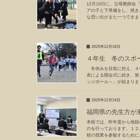
12月10日に、父母教師
アの子と下準備をし、焼き
な思い出がまた一つできまし
2025年12月16日
４年生 冬のスポ
冬休みを目前に控え、４
表による開会式に続き、第
ッジボール～」が始まりまし
2025年12月14日
福岡県の先生方が
本校では、昨年度から他校
のを行っております。１２
校の授業を参観するために、