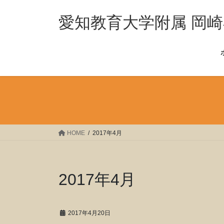
コ
ナ
ン
ビ
愛知教育大学附属 岡
テ
ゲ
ン
ー
ツ
シ
へ
ョ
ス
ン
キ
に
ッ
移
プ
動
HOME
2017年4月
2017年4月
2017年4月20日