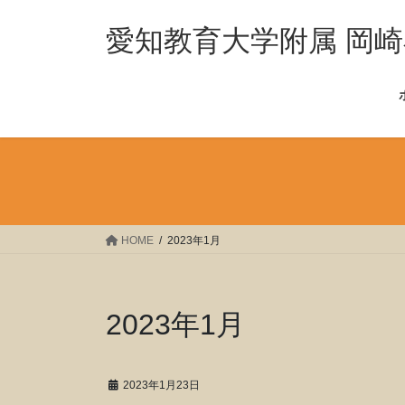
コ
ナ
ン
ビ
愛知教育大学附属 岡
テ
ゲ
ン
ー
ツ
シ
へ
ョ
ス
ン
キ
に
ッ
移
プ
動
HOME
2023年1月
2023年1月
2023年1月23日