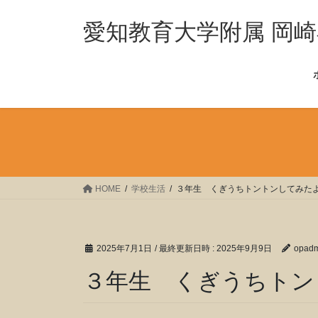
コ
ナ
ン
ビ
愛知教育大学附属 岡
テ
ゲ
ン
ー
ツ
シ
へ
ョ
ス
ン
キ
に
ッ
移
プ
動
HOME
学校生活
３年生 くぎうちトントンしてみた
2025年7月1日
/ 最終更新日時 :
2025年9月9日
opadm
３年生 くぎうちトン