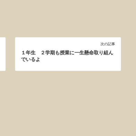
次の記事
１年生 ２学期も授業に一生懸命取り組ん
でいるよ