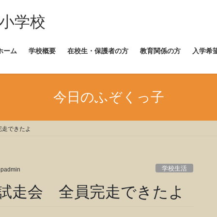
崎小学校
ホーム
学校概要
在校生・保護者の方
教育関係の方
入学希
今日のふぞくっ子
完走できたよ
学校生活
opadmin
試走会 全員完走できたよ