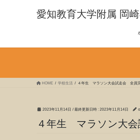
コ
ナ
ン
ビ
愛知教育大学附属 岡
テ
ゲ
ン
ー
ツ
シ
へ
ョ
ス
ン
キ
に
ッ
移
プ
動
HOME
学校生活
４年生 マラソン大会試走会 全員
2023年11月14日
/ 最終更新日時 :
2023年11月14日
４年生 マラソン大会