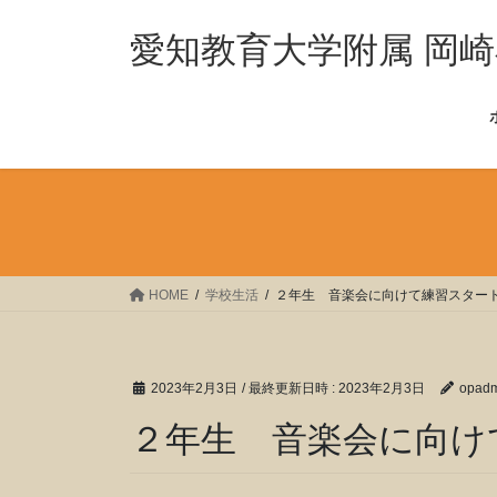
コ
ナ
ン
ビ
愛知教育大学附属 岡
テ
ゲ
ン
ー
ツ
シ
へ
ョ
ス
ン
キ
に
ッ
移
プ
動
HOME
学校生活
２年生 音楽会に向けて練習スター
2023年2月3日
/ 最終更新日時 :
2023年2月3日
opadm
２年生 音楽会に向け