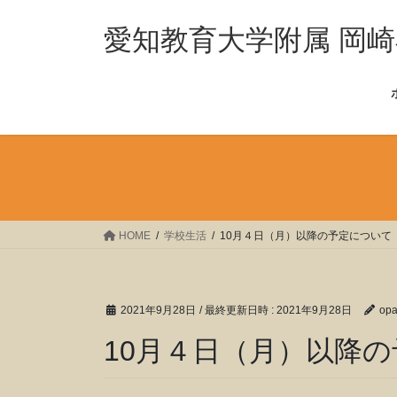
コ
ナ
ン
ビ
愛知教育大学附属 岡
テ
ゲ
ン
ー
ツ
シ
へ
ョ
ス
ン
キ
に
ッ
移
プ
動
HOME
学校生活
10月４日（月）以降の予定について
2021年9月28日
/ 最終更新日時 :
2021年9月28日
op
10月４日（月）以降